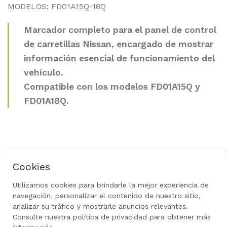
MODELOS: FD01A15Q-18Q
Marcador completo para el panel de control
de carretillas Nissan, encargado de mostrar
información esencial de funcionamiento del
vehículo.
Compatible con los modelos FD01A15Q y
FD01A18Q.
Cookies
Política de Privacidad
Aviso Legal
Uso de Cookies
Política de Devoluciones
Utilizamos cookies para brindarle la mejor experiencia de
navegación, personalizar el contenido de nuestro sitio,
Rediseñado por
gow.tech
|
Todos los derechos
reservados 2024
analizar su tráfico y mostrarle anuncios relevantes.
Consulte nuestra política de privacidad para obtener más