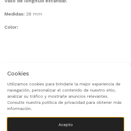
Vaso de longitud estandar.
Medidas:
28 mm
Color:
Cookies
Política de Privacidad
Aviso Legal
Uso de Cookies
Política de Devoluciones
Utilizamos cookies para brindarle la mejor experiencia de
navegación, personalizar el contenido de nuestro sitio,
Rediseñado por
gow.tech
|
Todos los derechos
reservados 2024
analizar su tráfico y mostrarle anuncios relevantes.
Consulte nuestra política de privacidad para obtener más
información.
7,37
€
Llave Vaso
AÑADIR AL CA
Acepto
1/2
0
IVA