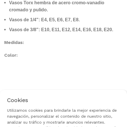
Vasos Torx hembra de acero cromo-vanadio
cromado y pulido.
Vasos de 1/4": E4, E5, E6, E7, E8.
Vasos de 3/8": E10, E11, E12, E14, E16, E18, E20.
Medidas:
Color:
Cookies
Política de Privacidad
Aviso Legal
Uso de Cookies
Política de Devoluciones
Utilizamos cookies para brindarle la mejor experiencia de
navegación, personalizar el contenido de nuestro sitio,
Rediseñado por
gow.tech
|
Todos los derechos
reservados 2024
analizar su tráfico y mostrarle anuncios relevantes.