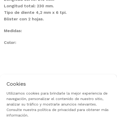
Longitud total: 230 mm.
Tipo de diente 4,2 mm x 6 tpi.
Blister con 2 hojas.
Medidas:
Color:
Cookies
Política de Privacidad
Aviso Legal
Uso de Cookies
Política de Devoluciones
Utilizamos cookies para brindarle la mejor experiencia de
Rediseñado por
gow.tech
|
Todos los derechos
navegación, personalizar el contenido de nuestro sitio,
reservados 2024
analizar su tráfico y mostrarle anuncios relevantes.
Consulte nuestra política de privacidad para obtener más
información.