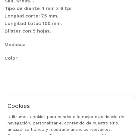
Skil, Kress…
Tipo de diente 4 mm x 6 tpi.
Longiud corte: 75 mm.
Longitud total: 100 mm.
Blíster con 5 hojas.
Medidas:
Color:
Cookies
Política de Privacidad
Aviso Legal
Uso de Cookies
Política de Devoluciones
Utilizamos cookies para brindarle la mejor experiencia de
Rediseñado por
gow.tech
|
Todos los derechos
navegación, personalizar el contenido de nuestro sitio,
reservados 2024
analizar su tráfico y mostrarle anuncios relevantes.