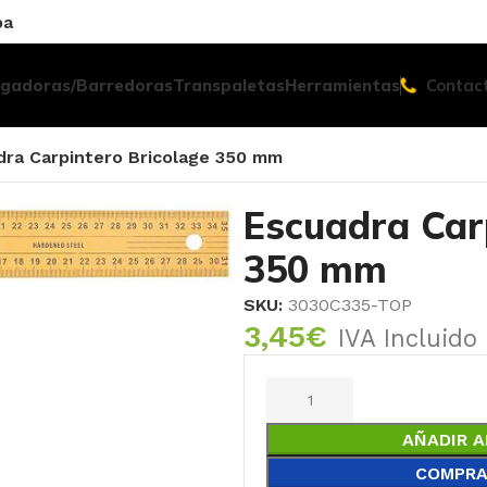
pa
egadoras/Barredoras
Transpaletas
Herramientas
Contac
dra Carpintero Bricolage 350 mm
Escuadra Car
350 mm
SKU:
3030C335-TOP
3,45
€
IVA Incluido
AÑADIR A
COMPRA