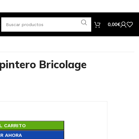
tar
0,00
€
pintero Bricolage
L CARRITO
R AHORA