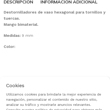
DESCRIPCIÓN
INFORMACIÓN ADICIONAL
Destornilladores de vaso hexagonal para tornillos y
tuercas.
Mango bimaterial.
Medidas:
9 mm
Color:
Cookies
Política de Privacidad
Aviso Legal
Uso de Cookies
Política de Devoluciones
Utilizamos cookies para brindarle la mejor experiencia de
Rediseñado por
gow.tech
|
Todos los derechos
navegación, personalizar el contenido de nuestro sitio,
reservados 2024
analizar su tráfico y mostrarle anuncios relevantes.
Consulte nuestra política de privacidad para obtener más