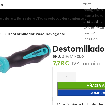
first
pa
navigation
menu here
egadoras/Barredoras
Transpaletas
Herramientas
and add it
to the "Mai
menu"
ES
Destornillador vaso hexagonal
location.
Destornillad
SKU:
216/1/4-ELO
7,79
€
IVA Incluido
AÑADIR A
COMPRA
Agregar a lista de de