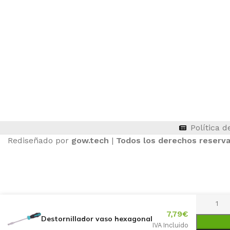
ASIENTOS DE TRACTOR
Política d
Rediseñado por
gow.tech
|
Todos los derechos reserv
7,79
€
Destornillador vaso hexagonal
IVA Incluido