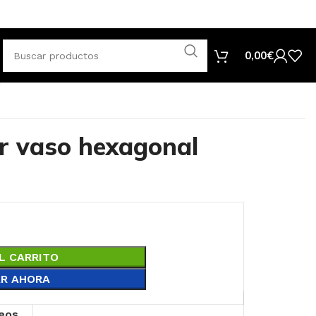
0,00
€
n
or vaso hexagonal
L CARRITO
R AHORA
seos