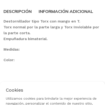
DESCRIPCIÓN
INFORMACIÓN ADICIONAL
Destornillador tipo Torx con mango en T.
Torx normal por la parte larga y Torx Inviolable por
la parte corta.
Empuñadura bimaterial.
Medidas:
Color:
Cookies
Política de Privacidad
Aviso Legal
Uso de Cookies
Política de Devoluciones
Utilizamos cookies para brindarle la mejor experiencia de
Rediseñado por
gow.tech
|
Todos los derechos
navegación, personalizar el contenido de nuestro sitio,