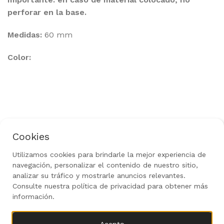
perforar en la base.
Medidas:
60 mm
Color:
Cookies
Política de Privacidad
Aviso Legal
Uso de Cookies
Política de Devoluciones
Utilizamos cookies para brindarle la mejor experiencia de
navegación, personalizar el contenido de nuestro sitio,
Rediseñado por
gow.tech
|
Todos los derechos
reservados 2024
analizar su tráfico y mostrarle anuncios relevantes.
Consulte nuestra política de privacidad para obtener más
información.
51,00
€
Corona
AÑADIR AL 