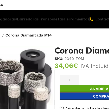
pa
egadoras/Barredoras
Transpaletas
Herramientas
Contac
S
Corona Diamantada M14
Corona Diam
SKU:
9040-TOM
34,06
€
IVA Inclui
AÑADIR A
COMPRA
Agregar a lista de de