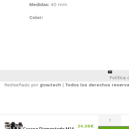
Medidas:
40 mm
Color:
ASIENTOS DE TRACTOR
Política 
Rediseñado por
gow.tech
|
Todos los derechos reserv
34,06
€
Corona Diamantada M14