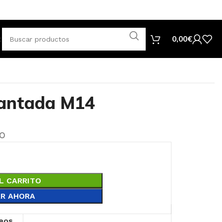
tar
0,00
€
antada M14
do
L CARRITO
R AHORA
seos