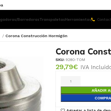
pa
egadoras/Barredoras
Transpaletas
Herramientas
Contac
S
Corona Construcción Hormigón
Corona Const
SKU:
9280-TOM
29,79
€
IVA Incluid
AÑADIR A
COMPRA
Agregar a lista de de