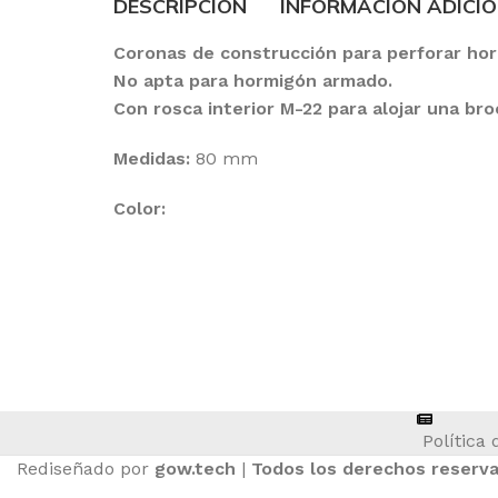
DESCRIPCIÓN
INFORMACIÓN ADICI
Coronas de construcción para perforar horm
No apta para hormigón armado.
Con rosca interior M-22 para alojar una br
Medidas:
80 mm
Color:
ASIENTOS DE TRACTOR
Política 
Rediseñado por
gow.tech
|
Todos los derechos reserv