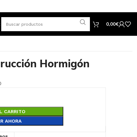
tar
0,00
€
rucción Hormigón
o
L CARRITO
R AHORA
seos