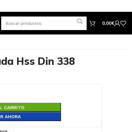
0,00
€
n
da Hss Din 338
L CARRITO
R AHORA
seos