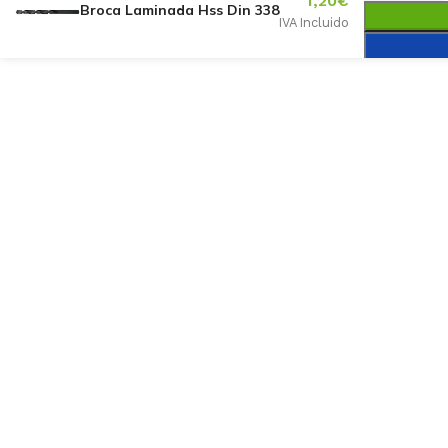
1,20
€
Broca Laminada Hss Din 338
IVA Incluido