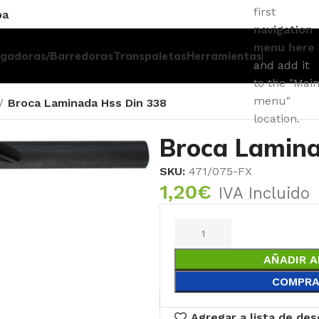
first
pa
navigation
menu here
egadoras/Barredoras
Transpaletas
Herramientas
and add it
to the "Mai
menu"
Broca Laminada Hss Din 338
location.
Broca Lamina
SKU:
471/075-FX
1,20
€
IVA Incluido
AÑADIR A
COMPRA
Agregar a lista de de