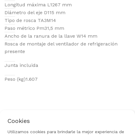
Longitud máxima L1
267 mm
Diámetro del eje D1
15 mm
Tipo de rosca TA3
M14
Paso métrico Pm3
1,5
mm
Ancho de la ranura de la llave W1
4 mm
Rosca de montaje del ventilador de refrigeración
presente
Junta incluida
Peso (kg)
1.607
Cookies
Política de Privacidad
Aviso Legal
Uso de Cookies
Política de Devoluciones
Utilizamos cookies para brindarle la mejor experiencia de