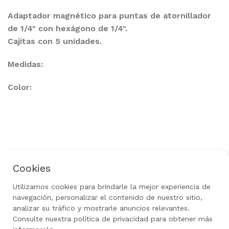
Adaptador magnético para puntas de atornillador
de 1/4" con hexágono de 1/4".
Cajitas con 5 unidades.
Medidas:
Color:
Cookies
Política de Privacidad
Aviso Legal
Uso de Cookies
Política de Devoluciones
Utilizamos cookies para brindarle la mejor experiencia de
navegación, personalizar el contenido de nuestro sitio,
Rediseñado por
gow.tech
|
Todos los derechos
reservados 2024
analizar su tráfico y mostrarle anuncios relevantes.
Consulte nuestra política de privacidad para obtener más